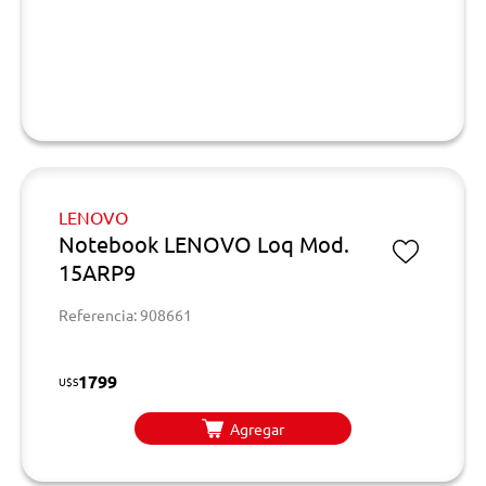
LENOVO
Notebook LENOVO Loq Mod.
15ARP9
Referencia: 908661
1799
U$S
Agregar