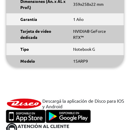
Dimensiones (An. x Al. x
359x258x22 mm
Prof.)
Garantía
1 Año
Tarjeta de video
NVIDIA® GeForce
dedicada
RTX™
Tipo
Notebook G
Modelo
15ARP9
Descargá la aplicación de Disco para IOS
y Android
ATENCIÓN AL CLIENTE