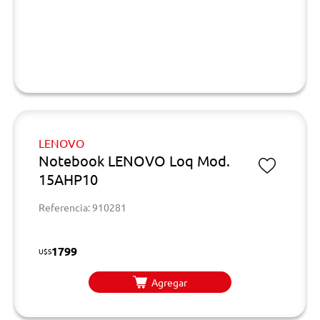
LENOVO
Notebook LENOVO Loq Mod.
15AHP10
Referencia: 910281
1799
U$S
Agregar