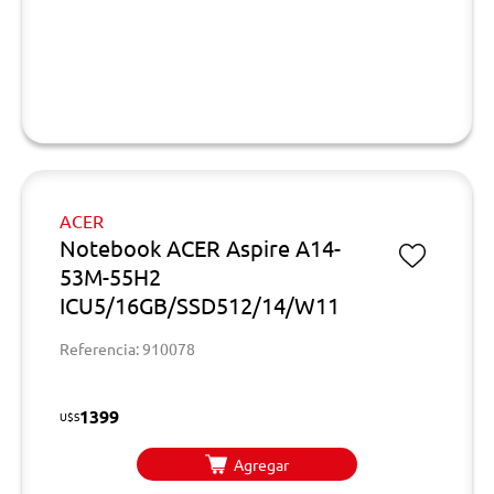
ACER
Notebook ACER Aspire A14-
53M-55H2
ICU5/16GB/SSD512/14/W11
Referencia: 910078
1399
U$S
Agregar