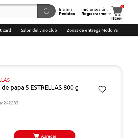
0
Ir a mis
Iniciar sesión,
Pedidos
Registrarme
$0,00
t card
Salón del vino club
Zonas de entrega Modo Ya
LLAS
 de papa 5 ESTRELLAS 800 g
a: 242283
Agregar