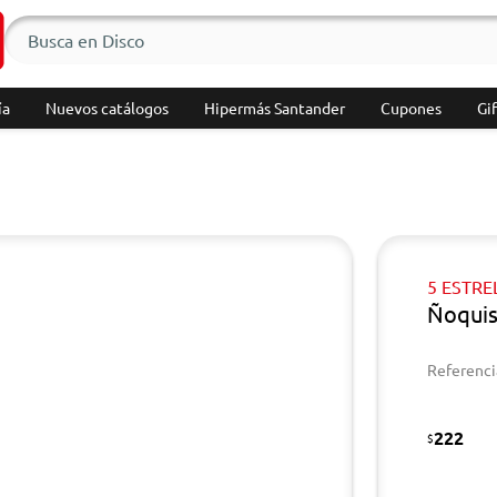
ía
Nuevos catálogos
Hipermás Santander
Cupones
Gif
5 ESTRE
Ñoquis
Referenci
222
$