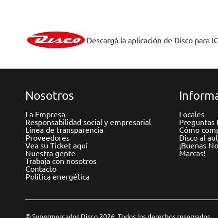
Descargá la aplicación de Disco para I
Nosotros
Informa
La Empresa
Locales
Responsabilidad social y empresarial
Preguntas 
Línea de transparencia
Cómo comp
Proveedores
Disco al au
Vea su Ticket aquí
¡Buenas Not
Nuestra gente
Marcas!
Trabaja con nosotros
Contacto
Política energética
© Supermercados Disco 2026. Todos los derechos reservados