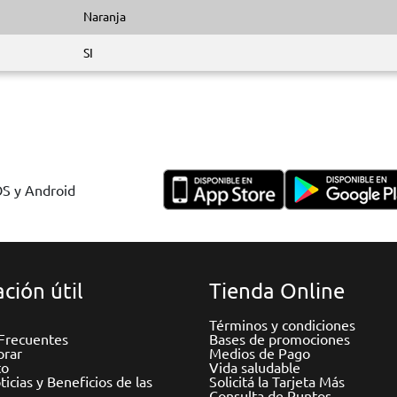
Naranja
SI
OS y Android
ción útil
Tienda Online
Términos y condiciones
Frecuentes
Bases de promociones
rar
Medios de Pago
to
Vida saludable
icias y Beneficios de las
Solicitá la Tarjeta Más
Consulta de Puntos