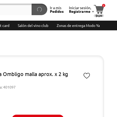
0
Ir a mis
Iniciar sesión,
Pedidos
Registrarme
$0,00
t card
Salón del vino club
Zonas de entrega Modo Ya
a Ombligo malla aprox. x 2 kg
a: 401097