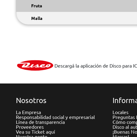
Fruta
Malla
Descargá la aplicación de Disco para I
Nosotros
Informa
La Empresa
Locales
Responsabilidad social y empresarial
Preguntas 
Línea de transparencia
Cómo comp
Proveedores
Disco al au
Vea su Ticket aquí
¡Buenas Not
Nuestra gente
Marcas!