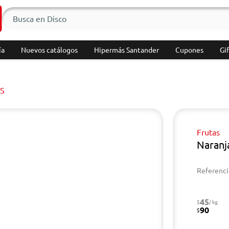
ía
Nuevos catálogos
Hipermás Santander
Cupones
Gif
S
Frutas
Naranj
Referenci
45
$
/ kg
90
$