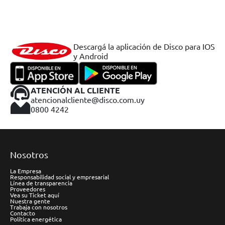
Descargá la aplicación de Disco para IOS
y Android
ATENCIÓN AL CLIENTE
atencionalcliente@disco.com.uy
0800 4242
Nosotros
La Empresa
Responsabilidad social y empresarial
Línea de transparencia
Proveedores
Vea su Ticket aquí
Nuestra gente
Trabaja con nosotros
Contacto
Política energética