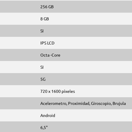
256 GB
8 GB
SI
IPS LCD
Octa -Core
SI
5G
720 x 1600 píxeles
Acelerometro, Proximidad, Giroscopio, Brujula
Android
6,5"