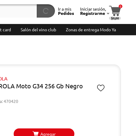
0
Ir a mis
Iniciar sesión,
Pedidos
Registrarme
$0,00
t card
Salón del vino club
Zonas de entrega Modo Ya
OLA
OLA Moto G34 256 Gb Negro
a: 470420
Agregar