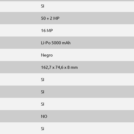
SI
50 + 2 MP
16 MP
Li-Po 5000 mAh
Negro
162,7 x 74,6 x 8 mm
SI
SI
SI
NO
Si