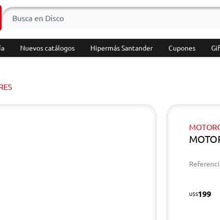
ía
Nuevos catálogos
Hipermás Santander
Cupones
Gif
RES
MOTOR
MOTOR
Referenci
199
U$S