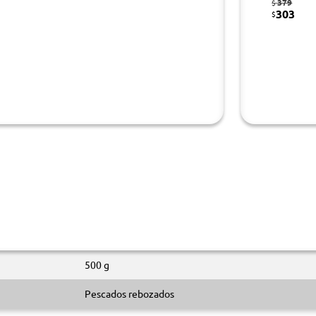
379
$
303
$
500 g
Pescados rebozados