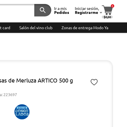
0
Ir a mis
Iniciar sesión,
Pedidos
Registrarme
$0,00
t card
Salón del vino club
Zonas de entrega Modo Ya
sas de Merluza ARTICO 500 g
a: 223697