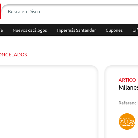
ía
Nuevos catálogos
Hipermás Santander
Cupones
Gif
ONGELADOS
ARTICO
Milane
Referenci