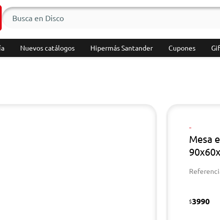
ía
Nuevos catálogos
Hipermás Santander
Cupones
Gif
S
-
Mesa e
90x60
Referenci
3990
$