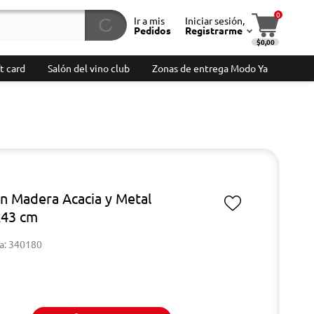
0
Ir a mis
Iniciar sesión,
Pedidos
Registrarme
$0,00
t card
Salón del vino club
Zonas de entrega Modo Ya
n Madera Acacia y Metal
x43 cm
a: 340180