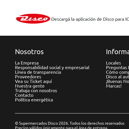
Descargá la aplicación de Disco para I
Nosotros
Informa
La Empresa
Locales
Responsabilidad social y empresarial
Preguntas 
Línea de transparencia
Cómo comp
Proveedores
Disco al au
Vea su Ticket aquí
¡Buenas Not
Nuestra gente
Marcas!
Trabaja con nosotros
Contacto
Política energética
© Supermercados Disco 2026. Todos los derechos reservados
Precios válidos únicamente para el área de entrega.