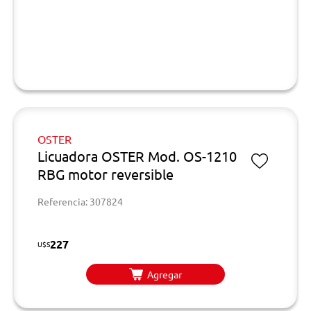
OSTER
Licuadora OSTER Mod. OS-1210
RBG motor reversible
Referencia: 307824
227
U$S
Agregar