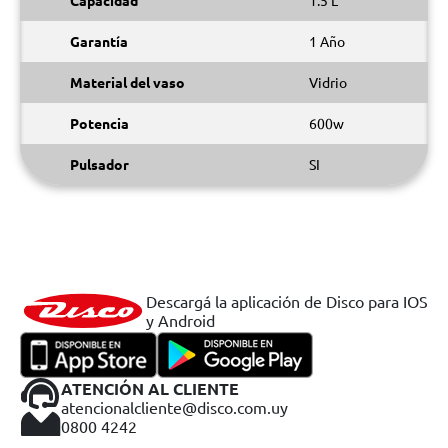
Capacidad
1.5 L
Garantía
1 Año
Material del vaso
Vidrio
Potencia
600w
Pulsador
SI
Descargá la aplicación de Disco para IOS
y Android
ATENCIÓN AL CLIENTE
atencionalcliente@disco.com.uy
0800 4242