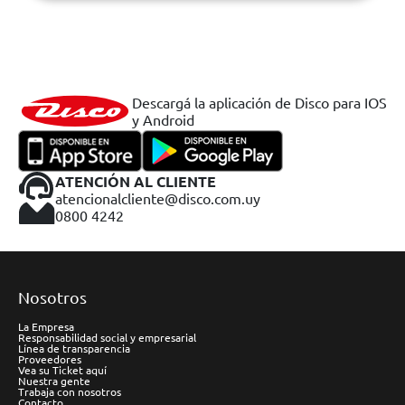
Descargá la aplicación de Disco para IOS
y Android
ATENCIÓN AL CLIENTE
atencionalcliente@disco.com.uy
0800 4242
Nosotros
La Empresa
Responsabilidad social y empresarial
Línea de transparencia
Proveedores
Vea su Ticket aquí
Nuestra gente
Trabaja con nosotros
Contacto