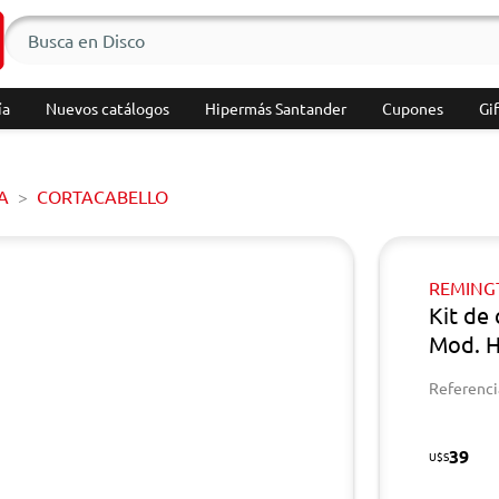
ía
Nuevos catálogos
Hipermás Santander
Cupones
Gif
A
CORTACABELLO
REMING
Kit de
Mod. 
Referenci
39
U$S