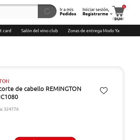
0
Ir a mis
Iniciar sesión,
Pedidos
Registrarme
$0,00
t card
Salón del vino club
Zonas de entrega Modo Ya
TON
 corte de cabello REMINGTON
HC1080
a: 324776