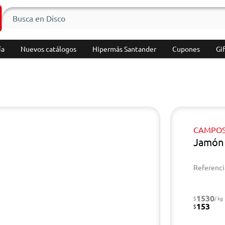
ía
Nuevos catálogos
Hipermás Santander
Cupones
Gif
CAMPO
Jamón
Referenci
1530
$
/ kg
153
$