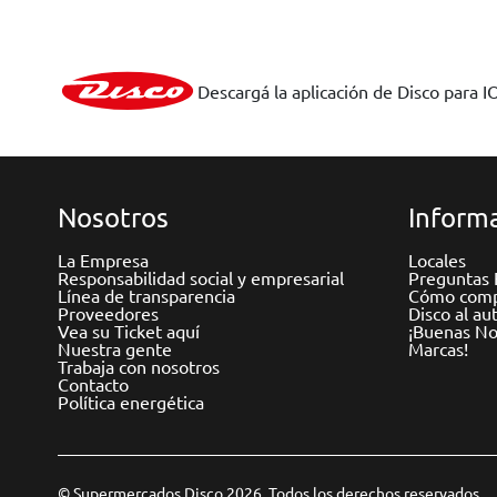
Descargá la aplicación de Disco para I
Nosotros
Informa
La Empresa
Locales
Responsabilidad social y empresarial
Preguntas 
Línea de transparencia
Cómo comp
Proveedores
Disco al au
Vea su Ticket aquí
¡Buenas Not
Nuestra gente
Marcas!
Trabaja con nosotros
Contacto
Política energética
© Supermercados Disco 2026. Todos los derechos reservados