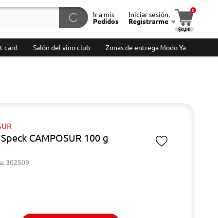
0
Ir a mis
Iniciar sesión,
Pedidos
Registrarme
$0,00
t card
Salón del vino club
Zonas de entrega Modo Ya
SUR
 Speck CAMPOSUR 100 g
a: 302509