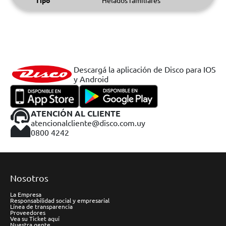
Tipo
Helados familiares
Descargá la aplicación de Disco para IOS
y Android
ATENCIÓN AL CLIENTE
atencionalcliente@disco.com.uy
0800 4242
Nosotros
La Empresa
Responsabilidad social y empresarial
Línea de transparencia
Proveedores
Vea su Ticket aquí
Nuestra gente