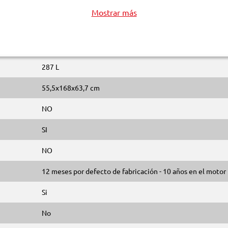
Mostrar más
287 L
55,5x168x63,7 cm
NO
SI
NO
12 meses por defecto de fabricación - 10 años en el motor
Si
No