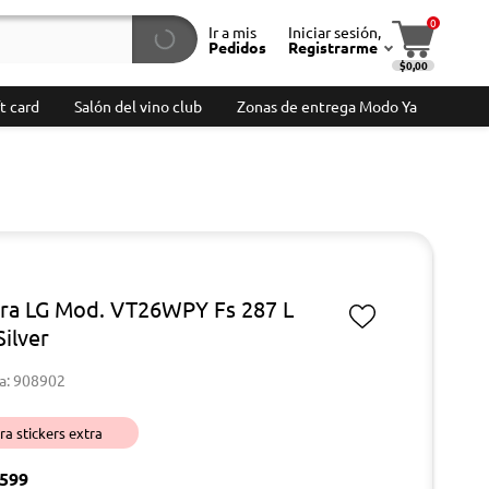
0
Ir a mis
Iniciar sesión,
Pedidos
Registrarme
$0,00
t card
Salón del vino club
Zonas de entrega Modo Ya
ra LG Mod. VT26WPY Fs 287 L
Silver
a: 908902
a stickers extra
599