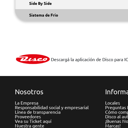
Side By Side
Sistema de Frío
Descargá la aplicación de Disco para I
Nosotros
Informa
La Empresa
Locales
Responsabilidad social y empresarial
Preguntas 
Línea de transparencia
Cómo comp
Proveedores
Disco al au
Vea su Ticket aquí
¡Buenas Not
Nuestra gente
Marcas!