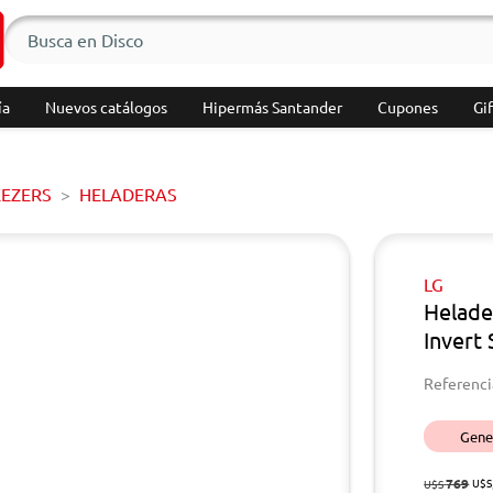
ía
Nuevos catálogos
Hipermás Santander
Cupones
Gif
EEZERS
HELADERAS
LG
Helade
Invert 
Referenci
Gener
769
U$S
U$S