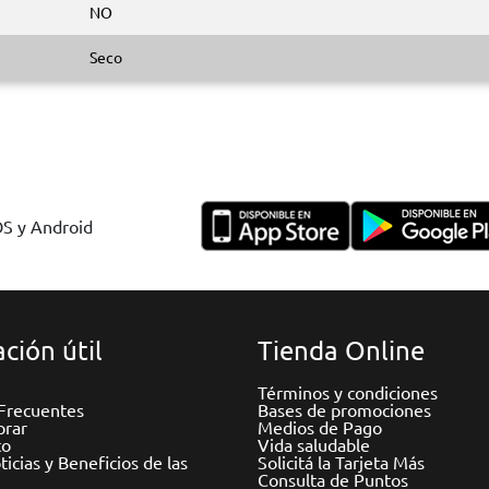
NO
Seco
OS y Android
ción útil
Tienda Online
Términos y condiciones
Frecuentes
Bases de promociones
rar
Medios de Pago
to
Vida saludable
icias y Beneficios de las
Solicitá la Tarjeta Más
Consulta de Puntos