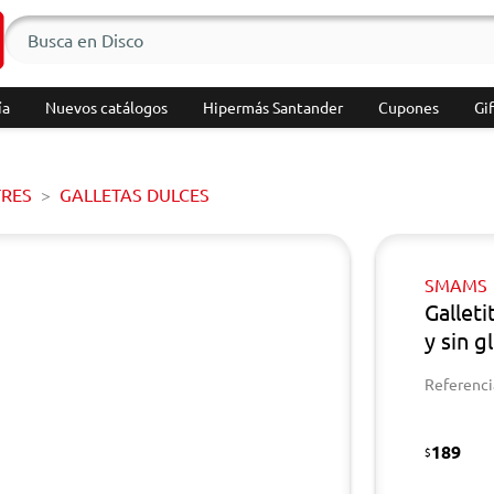
ía
Nuevos catálogos
Hipermás Santander
Cupones
Gif
TRES
GALLETAS DULCES
SMAMS
Gallet
y sin 
Referenci
189
$