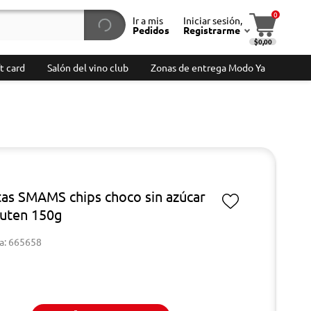
0
Ir a mis
Iniciar sesión,
Pedidos
Registrarme
$0,00
t card
Salón del vino club
Zonas de entrega Modo Ya
itas SMAMS chips choco sin azúcar
gluten 150g
a: 665658