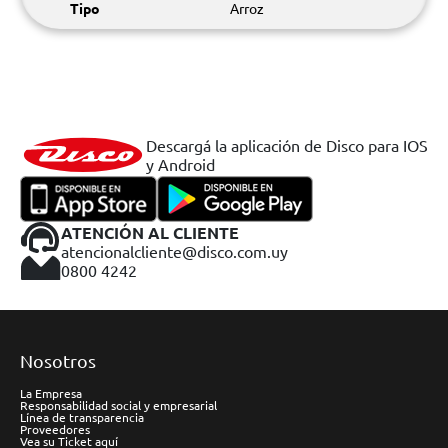
Tipo
Arroz
Descargá la aplicación de Disco para IOS
y Android
ATENCIÓN AL CLIENTE
atencionalcliente@disco.com.uy
0800 4242
Nosotros
La Empresa
Responsabilidad social y empresarial
Línea de transparencia
Proveedores
Vea su Ticket aquí