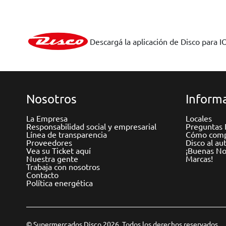
Descargá la aplicación de Disco para I
Nosotros
Informa
La Empresa
Locales
Responsabilidad social y empresarial
Preguntas 
Línea de transparencia
Cómo comp
Proveedores
Disco al au
Vea su Ticket aquí
¡Buenas Not
Nuestra gente
Marcas!
Trabaja con nosotros
Contacto
Política energética
© Supermercados Disco 2026. Todos los derechos reservados