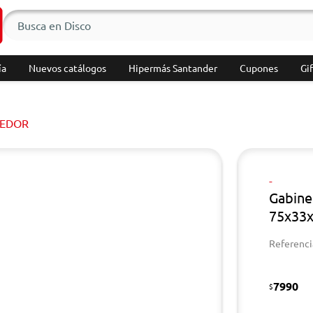
ía
Nuevos catálogos
Hipermás Santander
Cupones
Gif
EDOR
-
Gabine
75x33
Referenci
7990
$