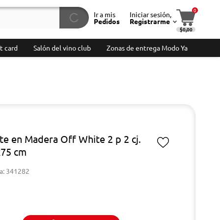
0
Ir a mis
Iniciar sesión,
Pedidos
Registrarme
$0,00
t card
Salón del vino club
Zonas de entrega Modo Ya
te en Madera Off White 2 p 2 cj.
x75 cm
a: 341282