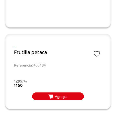
-
Frutilla petaca
Referencia: 400184
299
$
/ kg
150
$
Agregar