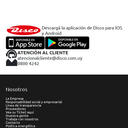
Descargá la aplicación de Disco para IOS
y Android
ATENCIÓN AL CLIENTE
atencionalcliente@disco.com.uy
0800 4242
Nosotros
La Empresa
Responsabilidad social y empresarial
Línea de transparencia
Proveedores
Vea su Ticket aquí
Nuestra gente
Trabaja con nosotros
Contacto
Política energética