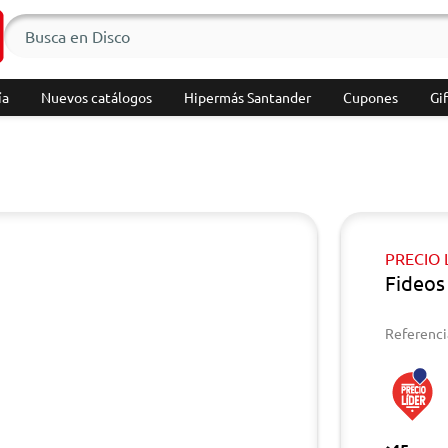
ía
Nuevos catálogos
Hipermás Santander
Cupones
Gif
PRECIO 
Fideos
Referenci