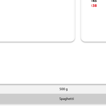
45
$
38
$
500 g
Spaghetti