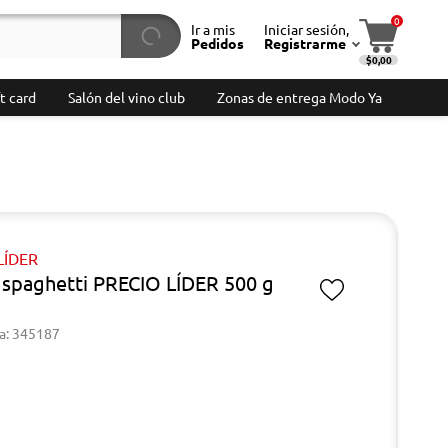
0
Ir a mis
Iniciar sesión,
Pedidos
Registrarme
$0,00
t card
Salón del vino club
Zonas de entrega Modo Ya
LÍDER
 spaghetti PRECIO LÍDER 500 g
a: 345187