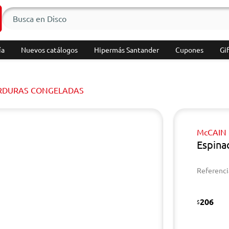
ía
Nuevos catálogos
Hipermás Santander
Cupones
Gif
ERDURAS CONGELADAS
McCAIN
Espina
Referenci
206
$