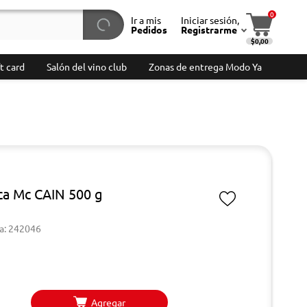
0
Ir a mis
Iniciar sesión,
Pedidos
Registrarme
$0,00
t card
Salón del vino club
Zonas de entrega Modo Ya
ca Mc CAIN 500 g
a: 242046
Agregar