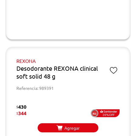
REXONA
Desodorante REXONA clinical
soft solid 48 g
Referencia: 989391
430
$
344
$
20%OFF
Agregar