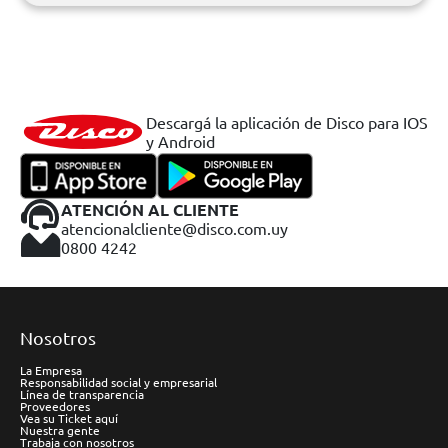
Descargá la aplicación de Disco para IOS
y Android
ATENCIÓN AL CLIENTE
atencionalcliente@disco.com.uy
0800 4242
Nosotros
La Empresa
Responsabilidad social y empresarial
Línea de transparencia
Proveedores
Vea su Ticket aquí
Nuestra gente
Trabaja con nosotros