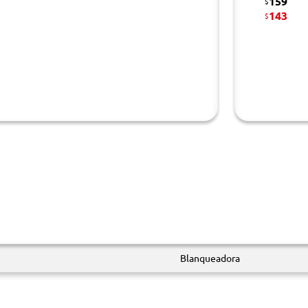
159
$
143
$
Blanqueadora