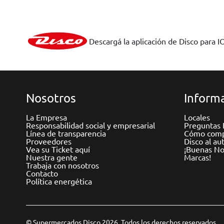
Descargá la aplicación de Disco para I
Nosotros
Informa
La Empresa
Locales
Responsabilidad social y empresarial
Preguntas 
Línea de transparencia
Cómo comp
Proveedores
Disco al au
Vea su Ticket aquí
¡Buenas Not
Nuestra gente
Marcas!
Trabaja con nosotros
Contacto
Política energética
© Supermercados Disco 2026. Todos los derechos reservados