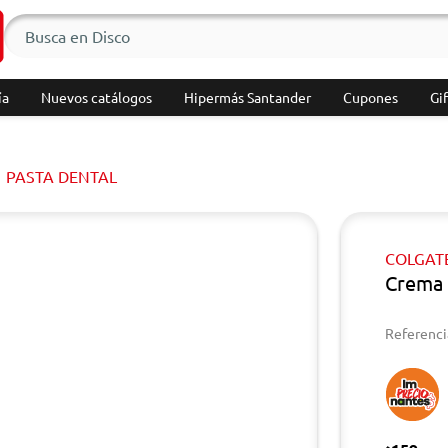
ía
Nuevos catálogos
Hipermás Santander
Cupones
Gif
PASTA DENTAL
COLGAT
Crema 
Referenci