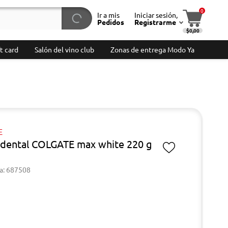
0
Ir a mis
Iniciar sesión,
Pedidos
Registrarme
$0,00
t card
Salón del vino club
Zonas de entrega Modo Ya
E
dental COLGATE max white 220 g
a: 687508