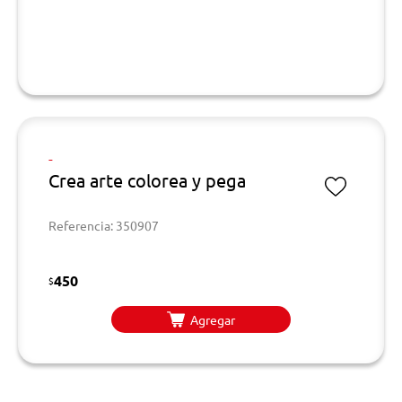
-
Crea arte colorea y pega
Referencia: 350907
450
$
Agregar