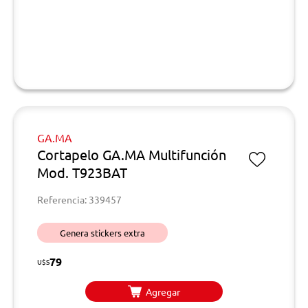
GA.MA
Cortapelo GA.MA Multifunción
Mod. T923BAT
Referencia: 339457
Genera stickers extra
79
U$S
Agregar