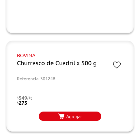
BOVINA
Churrasco de Cuadril x 500 g
Referencia: 301248
549
$
/ kg
275
$
Agregar