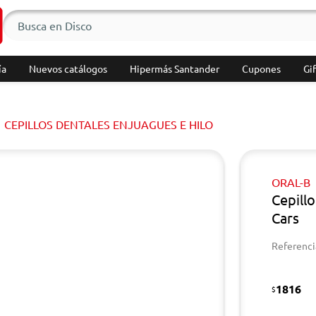
ía
Nuevos catálogos
Hipermás Santander
Cupones
Gif
CEPILLOS DENTALES ENJUAGUES E HILO
ORAL-B
Cepill
Cars
Referenci
1816
$