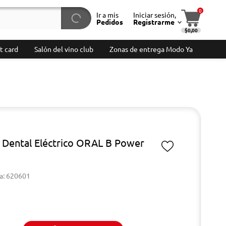
0
Ir a mis
Iniciar sesión,
Pedidos
Registrarme
$0,00
t card
Salón del vino club
Zonas de entrega Modo Ya
o Dental Eléctrico ORAL B Power
a: 620601