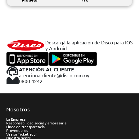
Descargá la aplicación de Disco para IOS
y Android
ATENCIÓN AL CLIENTE
atencionalcliente@disco.com.uy
0800 4242
Nosotros
La Empresa
Responsabilidad social y empresarial
Línea de transparencia
Proveedores
Vea su Ticket aquí
Nuestra gente