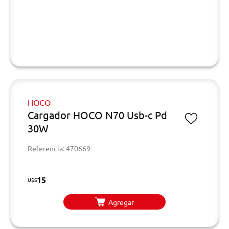
HOCO
Cargador HOCO N70 Usb-c Pd
30W
Referencia: 470669
15
U$S
Agregar