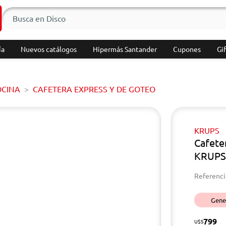
ía
Nuevos catálogos
Hipermás Santander
Cupones
Gif
OCINA
CAFETERA EXPRESS Y DE GOTEO
KRUPS
Cafete
KRUPS
Referenci
Gener
799
U$S