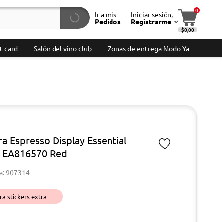
0
Ir a mis
Iniciar sesión,
Pedidos
Registrarme
$0,00
t card
Salón del vino club
Zonas de entrega Modo Ya
ra Espresso Display Essential
 EA816570 Red
a: 907314
a stickers extra