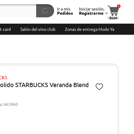
0
Ir a mis
Iniciar sesión,
Pedidos
Registrarme
$0,00
t card
Salón del vino club
Zonas de entrega Modo Ya
CKS
olido STARBUCKS Veranda Blend
a: 663960