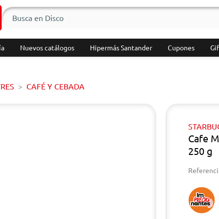
ía
Nuevos catálogos
Hipermás Santander
Cupones
Gif
TRES
CAFÉ Y CEBADA
STARBU
Cafe M
250 g
Referenci