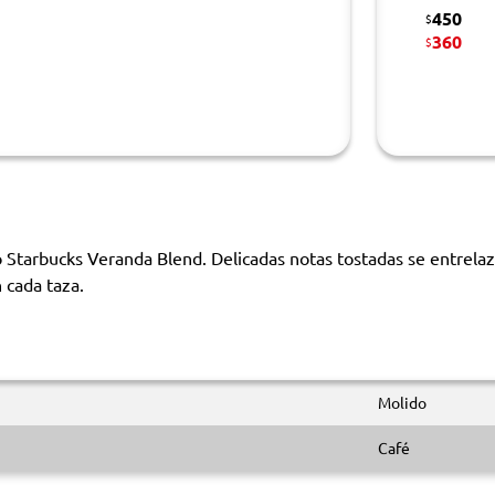
450
$
360
$
do Starbucks Veranda Blend. Delicadas notas tostadas se entrela
 cada taza.
Molido
Café