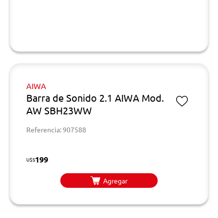
AIWA
Barra de Sonido 2.1 AIWA Mod.
AW SBH23WW
Referencia: 907588
199
U$S
Agregar