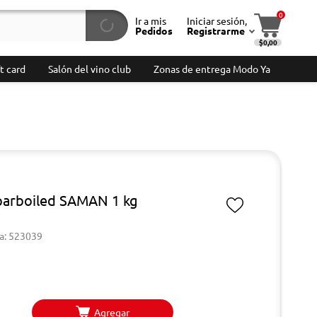
0
Ir a mis
Iniciar sesión,
Pedidos
Registrarme
$0,00
t card
Salón del vino club
Zonas de entrega Modo Ya
parboiled SAMAN 1 kg
a: 523039
Agregar