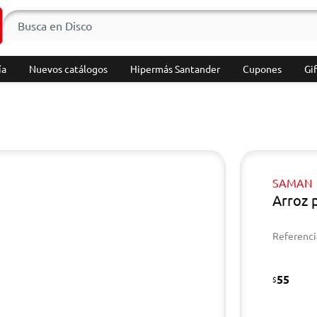
ía
Nuevos catálogos
Hipermás Santander
Cupones
Gif
SAMAN
Arroz 
Referenci
55
$