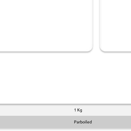
1 Kg
Parboiled