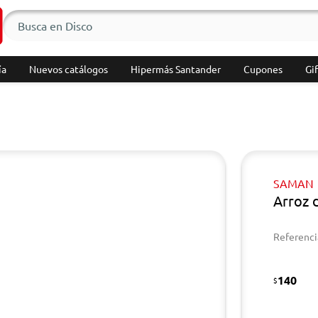
ía
Nuevos catálogos
Hipermás Santander
Cupones
Gif
SAMAN
Arroz 
Referenci
140
$