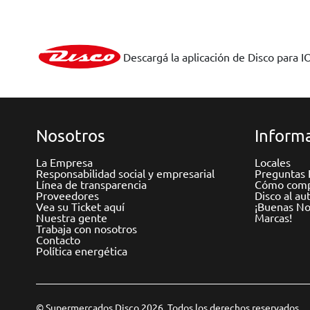
Descargá la aplicación de Disco para I
Nosotros
Informa
La Empresa
Locales
Responsabilidad social y empresarial
Preguntas 
Línea de transparencia
Cómo comp
Proveedores
Disco al au
Vea su Ticket aquí
¡Buenas Not
Nuestra gente
Marcas!
Trabaja con nosotros
Contacto
Política energética
© Supermercados Disco 2026. Todos los derechos reservados