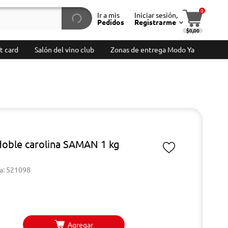
0
Ir a mis
Iniciar sesión,
Pedidos
Registrarme
$0,00
t card
Salón del vino club
Zonas de entrega Modo Ya
doble carolina SAMAN 1 kg
a: 521098
Agregar