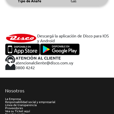
Tipo de Anafe
Gas
Descargá la aplicación de Disco para IOS
y Android
ATENCIÓN AL CLIENTE
atencionalcliente@disco.com.uy
0800 4242
Nosotros
La Empresa
Responsabilidad social y empresarial
Línea de transparencia
Proveedores
Vea su Ticket aquí