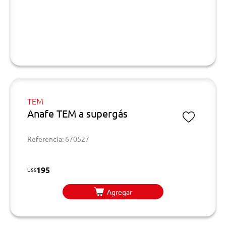
TEM
Anafe TEM a supergás
Referencia: 670527
195
U$S
Agregar