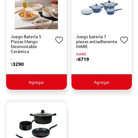
Juego Batería 5
Juego batería 7
Piezas Mango
piezas antiadherente
Desmontable
MARE
Cerámica
MARE
6719
-
$
3290
$
Agregar
Agregar