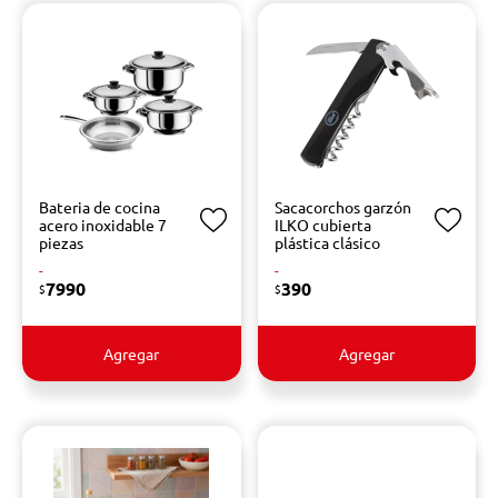
Bateria de cocina
Sacacorchos garzón
acero inoxidable 7
ILKO cubierta
piezas
plástica clásico
-
-
7990
390
$
$
Agregar
Agregar