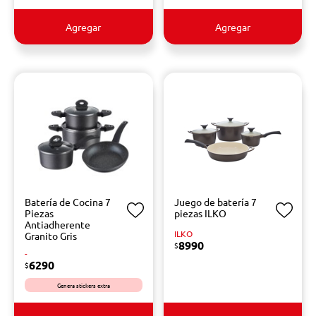
Agregar
Agregar
Batería de Cocina 7
Juego de batería 7
Piezas
piezas ILKO
Antiadherente
ILKO
Granito Gris
8990
$
-
6290
$
Genera stickers extra