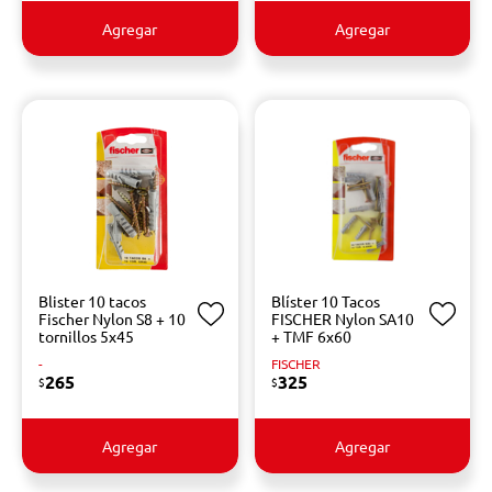
Agregar
Agregar
Blister 10 tacos
Blíster 10 Tacos
Fischer Nylon S8 + 10
FISCHER Nylon SA10
tornillos 5x45
+ TMF 6x60
-
FISCHER
265
325
$
$
Agregar
Agregar