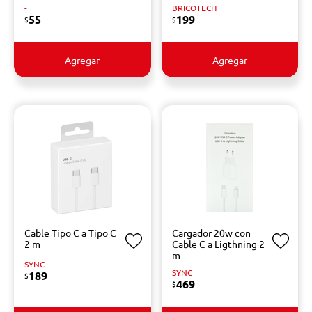
-
BRICOTECH
55
199
$
$
Agregar
Agregar
Cable Tipo C a Tipo C
Cargador 20w con
2 m
Cable C a Ligthning 2
m
SYNC
SYNC
189
$
469
$