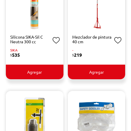
Silicona SIKA-Sil C
Mezclador de pintura
Neutra 300 cc
40 cm
SIKA
-
535
219
$
$
Agregar
Agregar