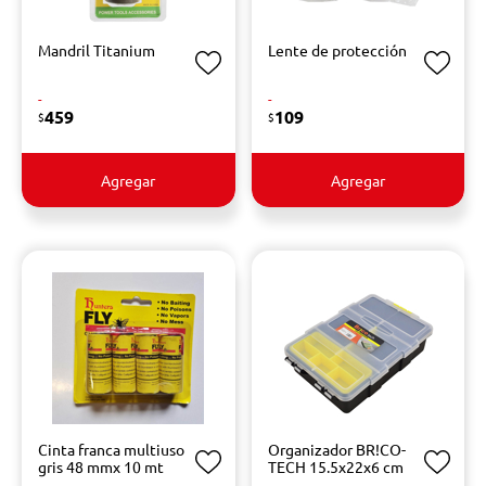
Mandril Titanium
Lente de protección
-
-
459
109
$
$
Agregar
Agregar
Cinta franca multiuso
Organizador BR!CO-
gris 48 mmx 10 mt
TECH 15.5x22x6 cm