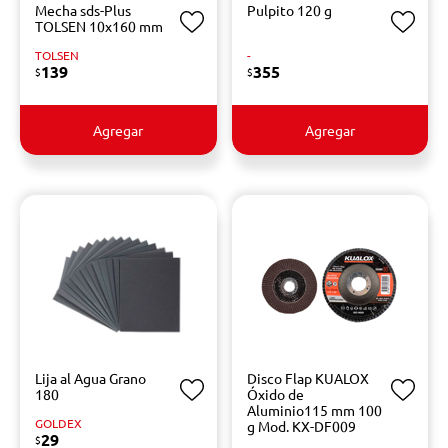
Mecha sds-Plus
Pulpito 120 g
TOLSEN 10x160 mm
TOLSEN
-
139
355
$
$
Agregar
Agregar
Lija al Agua Grano
Disco Flap KUALOX
180
Óxido de
Aluminio115 mm 100
GOLDEX
g Mod. KX-DF009
29
$