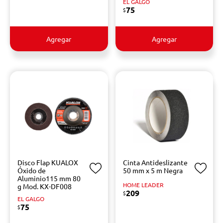
EL GALGO
75
$
Agregar
Agregar
Disco Flap KUALOX
Cinta Antideslizante
Óxido de
50 mm x 5 m Negra
Aluminio115 mm 80
HOME LEADER
g Mod. KX-DF008
209
$
EL GALGO
75
$