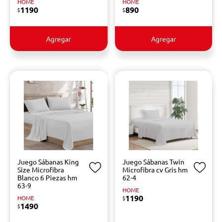
HOME
HOME
1190
890
$
$
Agregar
Agregar
Juego Sábanas King
Juego Sábanas Twin
Size Microfibra
Microfibra cv Gris hm
Blanco 6 Piezas hm
62-4
63-9
HOME
1190
HOME
$
1490
$