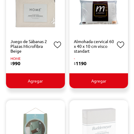
Juego de Sábanas 2
Almohada cervical 60
Plazas Microfibra
x 40 x 10 cm visco
Beige
standart
HOME
-
990
1190
$
$
Agregar
Agregar