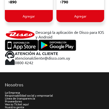
890
790
$
$
Agregar
Agregar
Descargá la aplicación de Disco para IOS
y Android
ATENCIÓN AL CLIENTE
atencionalcliente@disco.com.uy
0800 4242
Nosotros
La Empresa
Responsabilidad social y empresarial
Línea de transparencia
Proveedores
Vea su Ticket aquí
Nuestra gente