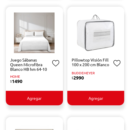
Juego Sábanas
Pillowtop Visión Fill
Queen Microfibra
100 x 200 cm Blanco
Blanco HB hm 64-10
BUDDEMEYER
HOME
2990
$
1490
$
Agregar
Agregar