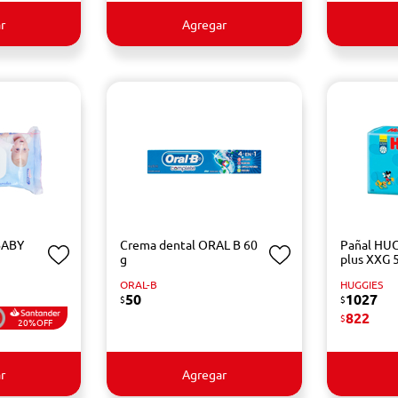
r
Agregar
BABY
Crema dental ORAL B 60
Pañal HUG
g
plus XXG 
ORAL-B
HUGGIES
50
1027
$
$
822
$
20%OFF
r
Agregar