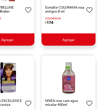
YBELLINE
Esmalte COLORAMA rosa
 Braker
antiguo 8 ml
E
COLORAMA
174
$
Agregar
Agregar
ón EXCELLENCE
NIVEA rose care agua
 ceniza
micelar 400ml