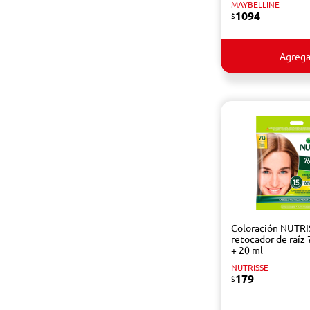
MAYBELLINE
1094
$
Agrega
Coloración NUTRI
retocador de raíz 
+ 20 ml
NUTRISSE
179
$