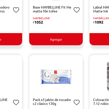
nodoro
Base MAYBELLINE Fit Me
Labial MA
rus
matte fdn tofee
Matte Ink
MAYBELLINE
MAYBELLIN
1052
1092
$
$
r
Agregar
LLINE
Pack x3 jabón de tocador
Coloraci
c2 clásico 130g
7.12 rubio