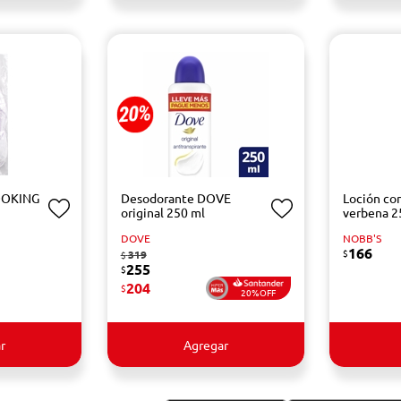
OOKING
Desodorante DOVE
Loción co
original 250 ml
verbena 2
DOVE
NOBB'S
166
$
319
$
255
$
204
$
20%OFF
r
Agregar