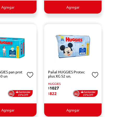
Agregar
Agregar
GIES pan prot
Pañal HUGGIES Protec
50 un
plus XG 52 un.
HUGGIES
1027
$
822
$
20%OFF
20%OFF
Agregar
Agregar