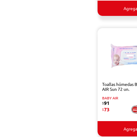
Agrega
Toallas húmedas 
AIR Sun 72 un.
BABY AIR
91
$
73
$
Agrega