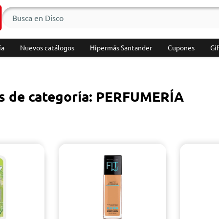
ía
Nuevos catálogos
Hipermás Santander
Cupones
Gif
s de categoría: PERFUMERÍA