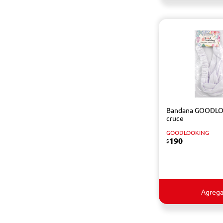
Bandana GOODL
cruce
GOODLOOKING
190
$
Agrega