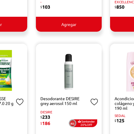
-
EXCELLENC
103
850
$
$
r
Agregar
SSE
Desodorante DESIRE
Acondicio
7.0 20 g
grey aerosol 150 ml
colágeno 
190 ml
DESIRE
SEDAL
233
$
125
$
186
$
20%OFF