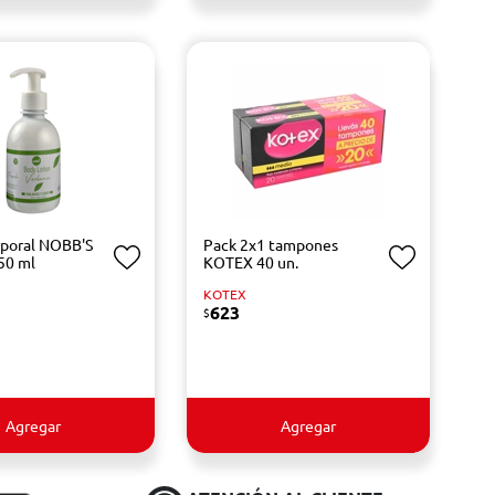
rporal NOBB'S
Pack 2x1 tampones
50 ml
KOTEX 40 un.
KOTEX
623
$
Agregar
Agregar