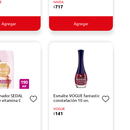
E
NIVEA
717
$
Agregar
Agregar
nador SEDAL
Esmalte VOGUE fantastic
y vitamina C
constelación 10 un.
VOGUE
141
$