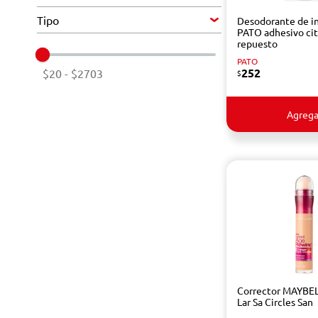
Tipo
Desodorante de i
PATO adhesivo cit
repuesto
PATO
252
$20
-
$2703
$
Agrega
Corrector MAYBE
Lar Sa Circles San