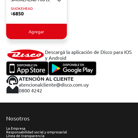
SMOKEHEAD
6850
$
Agregar
Descargá la aplicación de Disco para IOS
y Android
ATENCIÓN AL CLIENTE
atencionalcliente@disco.com.uy
0800 4242
Nosotros
La Empresa
Responsabilidad social y empresarial
Línea de transparencia