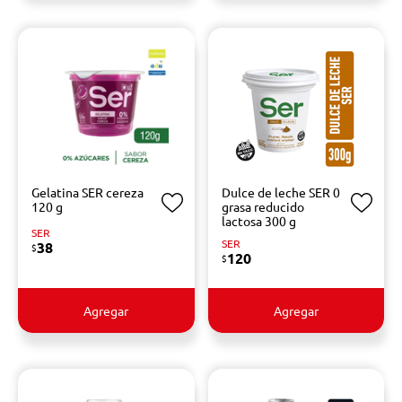
Gelatina SER cereza
Dulce de leche SER 0
120 g
grasa reducido
lactosa 300 g
SER
SER
38
$
120
$
Agregar
Agregar