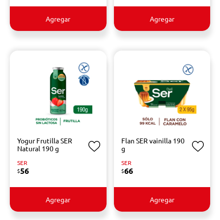
Agregar
Agregar
Yogur Frutilla SER
Flan SER vainilla 190
Natural 190 g
g
SER
SER
56
66
$
$
Agregar
Agregar