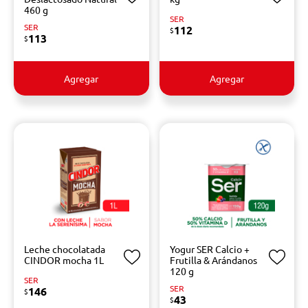
460 g
SER
SER
112
$
113
$
Agregar
Agregar
Leche chocolatada
Yogur SER Calcio +
CINDOR mocha 1L
Frutilla & Arándanos
120 g
SER
SER
146
$
43
$