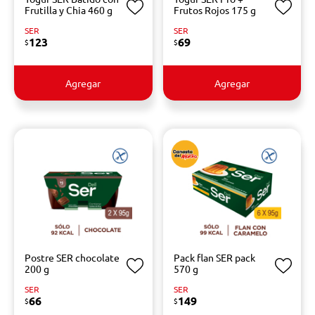
Frutilla y Chia 460 g
Frutos Rojos 175 g
SER
SER
123
69
$
$
Agregar
Agregar
Postre SER chocolate
Pack flan SER pack
200 g
570 g
SER
SER
66
149
$
$