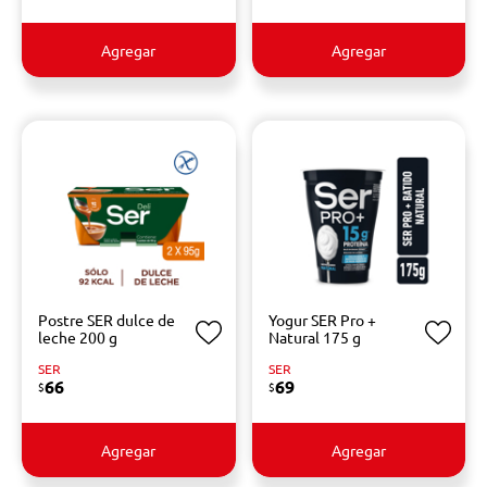
Agregar
Agregar
Postre SER dulce de
Yogur SER Pro +
leche 200 g
Natural 175 g
SER
SER
66
69
$
$
Agregar
Agregar