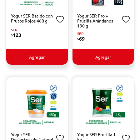
Yogur SER Batido con
Yogur SER Pro +
Frutos Rojos 460 g
Frutilla Arándanos
190 g
SER
SER
123
$
69
$
Agregar
Agregar
Yogur SER
Yogur SER Frutilla 1
Deslactosado Natural
kg