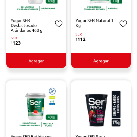
Yogur SER
Yogur SER Natural 1
Deslactosado
Kg
Arándanos 460 g
SER
SER
112
$
123
$
Agregar
Agregar
Yogur SER Batido con
Yogur SER Pro +