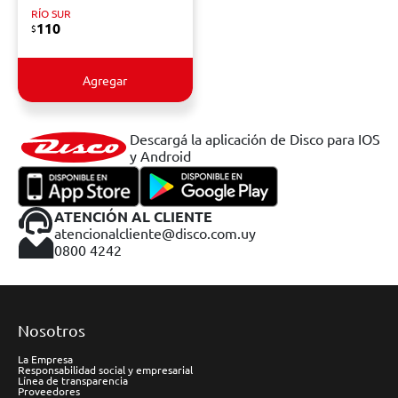
RÍO SUR
110
$
Agregar
Descargá la aplicación de Disco para IOS
y Android
ATENCIÓN AL CLIENTE
atencionalcliente@disco.com.uy
0800 4242
Nosotros
La Empresa
Responsabilidad social y empresarial
Línea de transparencia
Proveedores