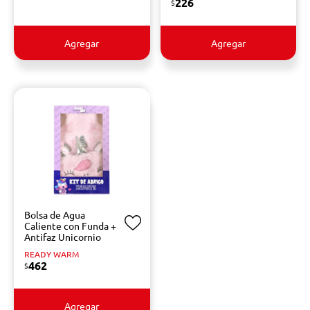
226
$
Agregar
Agregar
Bolsa de Agua
Caliente con Funda +
Antifaz Unicornio
READY WARM
462
$
Agregar