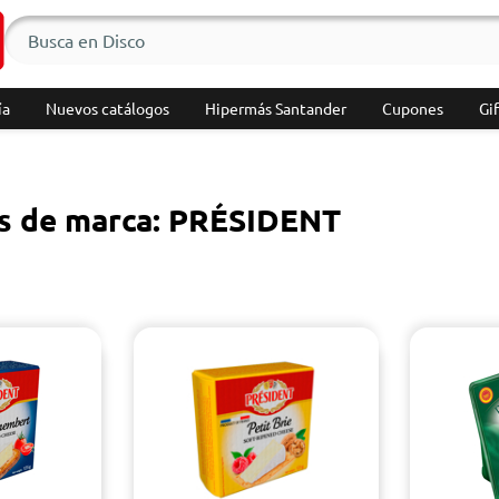
ía
Nuevos catálogos
Hipermás Santander
Cupones
Gif
s de marca: PRÉSIDENT