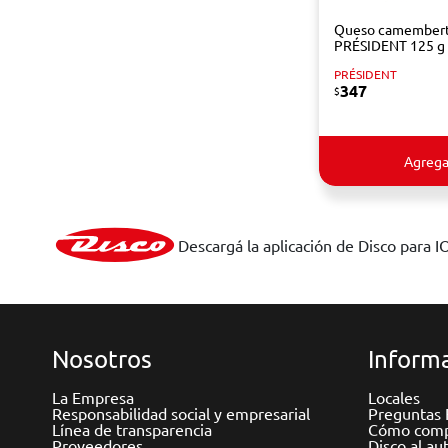
Queso camember
PRÉSIDENT 125 g
PRÉSIDENT
347
$
Agrega
Descargá la aplicación de Disco para I
Nosotros
Informa
La Empresa
Locales
Responsabilidad social y empresarial
Preguntas 
Línea de transparencia
Cómo comp
Proveedores
Disco al au