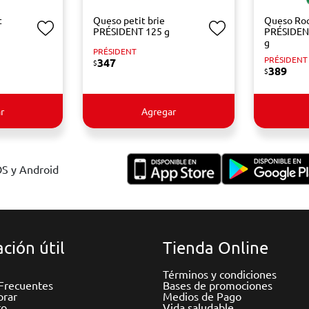
t
Queso petit brie
Queso Roq
PRÉSIDENT 125 g
PRÉSIDEN
g
PRÉSIDENT
PRÉSIDENT
347
$
389
$
r
Agregar
OS y Android
ción útil
Tienda Online
Términos y condiciones
Frecuentes
Bases de promociones
rar
Medios de Pago
to
Vida saludable