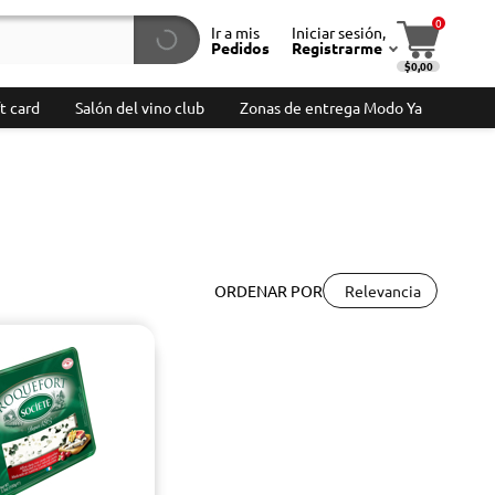
0
Ir a mis
Iniciar sesión,
Pedidos
Registrarme
$0,00
t card
Salón del vino club
Zonas de entrega Modo Ya
Relevancia
ORDENAR POR