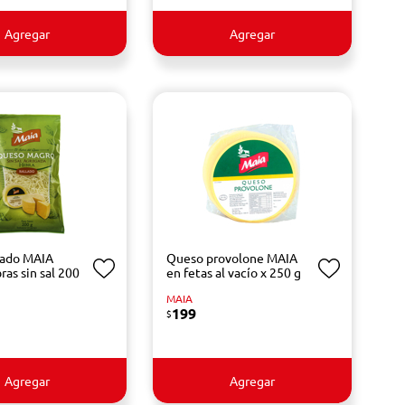
Agregar
Agregar
lado MAIA
Queso provolone MAIA
as sin sal 200
en fetas al vacío x 250 g
MAIA
199
$
Agregar
Agregar