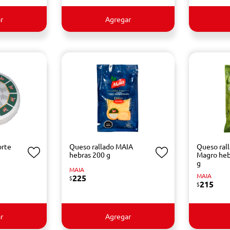
r
Agregar
orte
Queso rallado MAIA
Queso ral
hebras 200 g
Magro hebr
g
MAIA
MAIA
225
$
215
$
r
Agregar