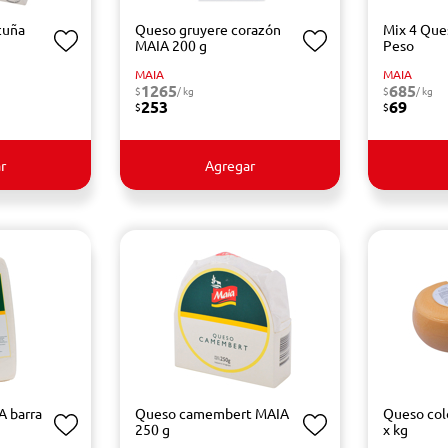
cuña
Queso gruyere corazón
Mix 4 Que
MAIA 200 g
Peso
MAIA
MAIA
1265
685
$
/ kg
$
/ kg
253
69
$
$
r
Agregar
 barra
Queso camembert MAIA
Queso col
250 g
x kg