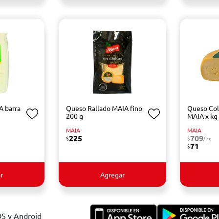
 barra
Queso Rallado MAIA fino
Queso Co
200 g
MAIA x kg
MAIA
MAIA
225
709
$
$
/ kg
71
$
r
Agregar
OS y Android