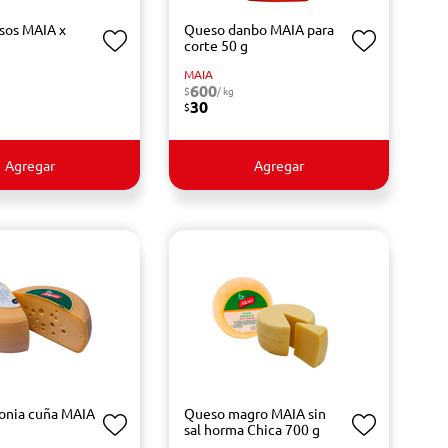
sos MAIA x
Queso danbo MAIA para
corte 50 g
MAIA
600
$
/ kg
30
$
Agregar
Agregar
onia cuña MAIA
Queso magro MAIA sin
sal horma Chica 700 g