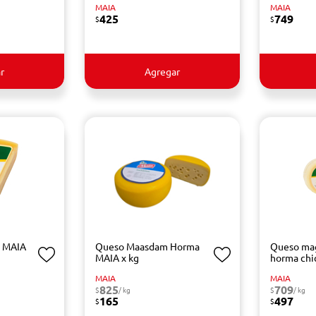
MAIA
MAIA
425
749
$
$
r
Agregar
 MAIA
Queso Maasdam Horma
Queso ma
MAIA x kg
horma chi
MAIA
MAIA
825
709
$
/ kg
$
/ kg
165
497
$
$