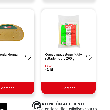
lonia Horma
Queso muzzalone MAIA
rallado hebra 200 g
MAIA
215
$
Agregar
Agregar
ATENCIÓN AL CLIENTE
atencionalcliente@disco.com.uy