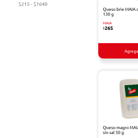
$215
-
$1640
Queso brie MAIA 
130 g
MAIA
265
$
Agrega
Queso magro MAIA
sin sal 50 g