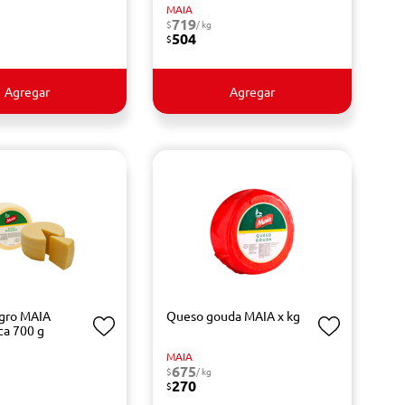
MAIA
719
$
/ kg
504
$
Agregar
Agregar
gro MAIA
Queso gouda MAIA x kg
ca 700 g
MAIA
675
$
/ kg
270
$