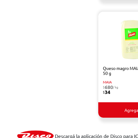
Queso magro MAIA
50 g
MAIA
680
$
/ kg
34
$
Agrega
Descargá la aplicación de Disco para I