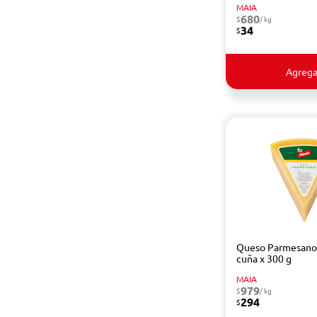
MAIA
680
$
/ kg
34
$
Agrega
Queso Parmesano
cuña x 300 g
MAIA
979
$
/ kg
294
$