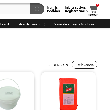
0
Ir a mis
Iniciar sesión,
Pedidos
Registrarme
$0,00
t card
Salón del vino club
Zonas de entrega Modo Ya
Relevancia
ORDENAR POR