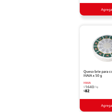
Agrega
Queso brie para c
MAIA x 50 g
MAIA
1640
$
/ kg
82
$
Agrega