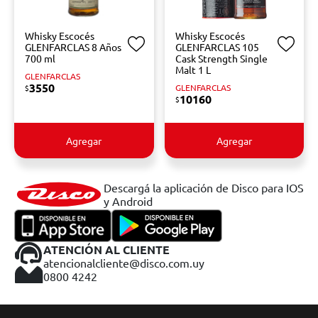
Whisky Escocés
Whisky Escocés
GLENFARCLAS 8 Años
GLENFARCLAS 105
700 ml
Cask Strength Single
Malt 1 L
GLENFARCLAS
3550
GLENFARCLAS
$
10160
$
Agregar
Agregar
Descargá la aplicación de Disco para IOS
y Android
ATENCIÓN AL CLIENTE
atencionalcliente@disco.com.uy
0800 4242