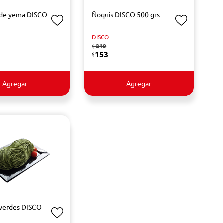
s de yema DISCO
Ñoquis DISCO 500 grs
s
DISCO
219
$
153
$
Agregar
Agregar
s verdes DISCO