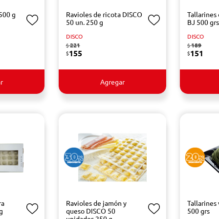
500 g
Ravioles de ricota DISCO
Tallarine
50 un. 250 g
BJ 500 gr
DISCO
DISCO
221
189
$
$
155
151
$
$
r
Agregar
ra
Ravioles de jamón y
Tallarine
g
queso DISCO 50
500 grs
unidades 250 g