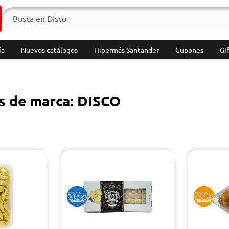
ía
Nuevos catálogos
Hipermás Santander
Cupones
Gif
s de marca: DISCO