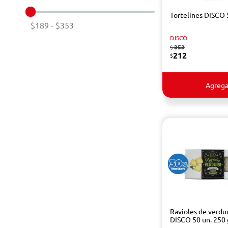
Tortelines DISCO 
$189
-
$353
DISCO
353
$
212
$
Agrega
Ravioles de verdu
DISCO 50 un. 250 