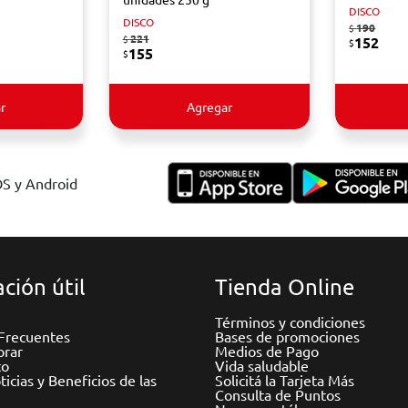
DISCO
DISCO
190
$
221
$
152
$
155
$
r
Agregar
OS y Android
ción útil
Tienda Online
Términos y condiciones
Frecuentes
Bases de promociones
rar
Medios de Pago
to
Vida saludable
icias y Beneficios de las
Solicitá la Tarjeta Más
Consulta de Puntos