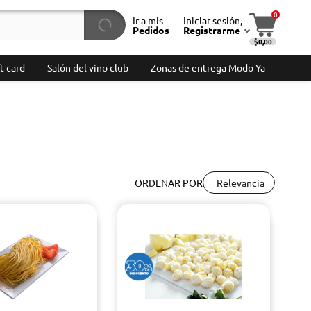
0
Ir a mis
Iniciar sesión,
Pedidos
Registrarme
$0,00
t card
Salón del vino club
Zonas de entrega Modo Ya
Relevancia
ORDENAR POR