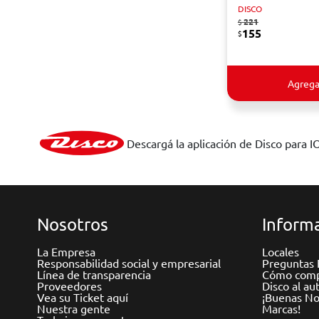
DISCO
221
$
155
$
Agrega
Descargá la aplicación de Disco para I
Nosotros
Informa
La Empresa
Locales
Responsabilidad social y empresarial
Preguntas 
Línea de transparencia
Cómo comp
Proveedores
Disco al au
Vea su Ticket aquí
¡Buenas Not
Nuestra gente
Marcas!