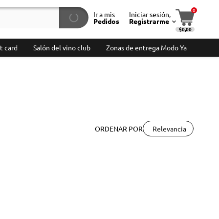
0
Ir a mis
Iniciar sesión,
Pedidos
Registrarme
$0,00
t card
Salón del vino club
Zonas de entrega Modo Ya
Relevancia
ORDENAR POR