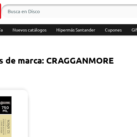
ía
Nuevos catálogos
Hipermás Santander
Cupones
Gif
os de marca: CRAGGANMORE