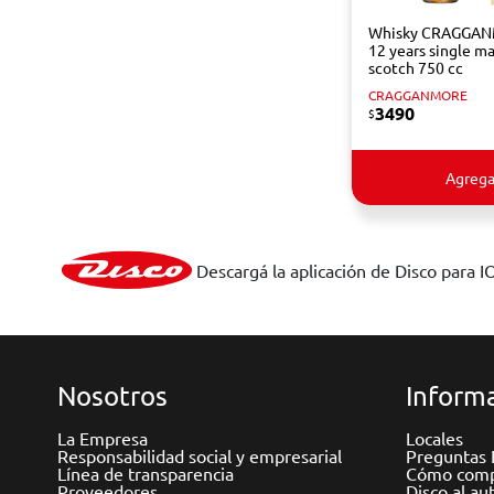
Whisky CRAGGA
12 years single ma
scotch 750 cc
CRAGGANMORE
3490
$
Agrega
Descargá la aplicación de Disco para I
Nosotros
Informa
La Empresa
Locales
Responsabilidad social y empresarial
Preguntas 
Línea de transparencia
Cómo comp
Proveedores
Disco al au