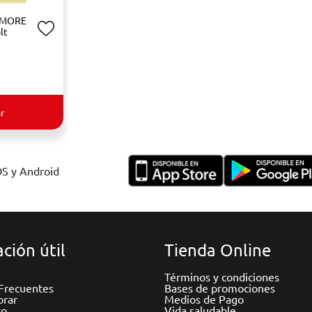
NMORE
lt
r
OS y Android
ción útil
Tienda Online
Términos y condiciones
Frecuentes
Bases de promociones
rar
Medios de Pago
to
Vida saludable