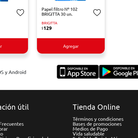
Papel filtro Nº 102
BRIGITTA 30 un.
BRIGITTA
129
$
r
Agregar
OS y Android
ción útil
Tienda Online
Términos y condiciones
Frecuentes
Bases de promociones
rar
Medios de Pago
to
Vida saludable