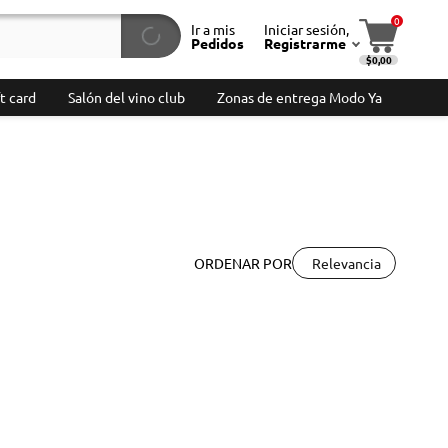
0
Ir a mis
Iniciar sesión,
Pedidos
Registrarme
$0,00
t card
Salón del vino club
Zonas de entrega Modo Ya
Relevancia
ORDENAR POR