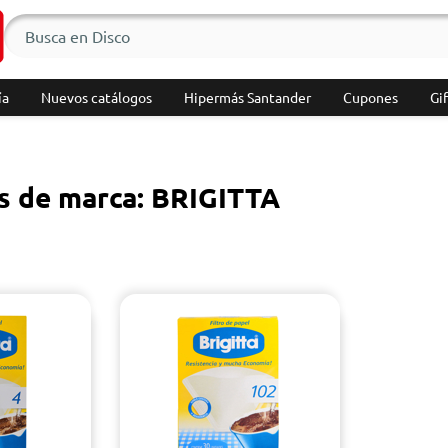
ía
Nuevos catálogos
Hipermás Santander
Cupones
Gif
s de marca: BRIGITTA