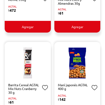
Almendras 30g
AGTAL
AGTAL
472
$
61
$
Agregar
Agregar
Barrita Cereal AGTAL
Maní japonés AGTAL
Mix Nuts Cranberry
400 g
30 g
AGTAL
AGTAL
142
$
61
$