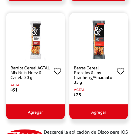
Barrita Cereal AGTAL
Barras Cereal
Mix Nuts Nuez &
Proteins & Joy
Canela 30 g
Cranberry/Amaranto
35 g
AGTAL
61
AGTAL
$
75
$
Agregar
Agregar
Descargá la aplicación de Disco para IOS